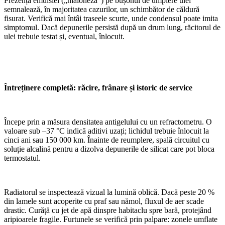
Prezența emulsiei („maioneză”) pe bușonul de umplere ulei
semnalează, în majoritatea cazurilor, un schimbător de căldură
fisurat. Verifică mai întâi traseele scurte, unde condensul poate imita
simptomul. Dacă depunerile persistă după un drum lung, răcitorul de
ulei trebuie testat și, eventual, înlocuit.
Întreținere completă: răcire, frânare și istoric de service
Începe prin a măsura densitatea antigelului cu un refractometru. O
valoare sub –37 °C indică aditivi uzați; lichidul trebuie înlocuit la
cinci ani sau 150 000 km. Înainte de reumplere, spală circuitul cu
soluție alcalină pentru a dizolva depunerile de silicat care pot bloca
termostatul.
Radiatorul se inspectează vizual la lumină oblică. Dacă peste 20 %
din lamele sunt acoperite cu praf sau nămol, fluxul de aer scade
drastic. Curăță cu jet de apă dinspre habitaclu spre bară, protejând
aripioarele fragile. Furtunele se verifică prin palpare: zonele umflate