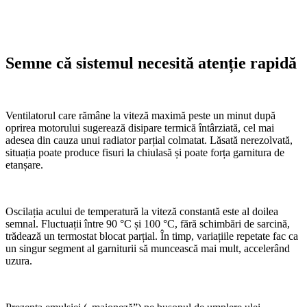
Semne că sistemul necesită atenție rapidă
Ventilatorul care rămâne la viteză maximă peste un minut după
oprirea motorului sugerează disipare termică întârziată, cel mai
adesea din cauza unui radiator parțial colmatat. Lăsată nerezolvată,
situația poate produce fisuri la chiulasă și poate forța garnitura de
etanșare.
Oscilația acului de temperatură la viteză constantă este al doilea
semnal. Fluctuații între 90 °C și 100 °C, fără schimbări de sarcină,
trădează un termostat blocat parțial. În timp, variațiile repetate fac ca
un singur segment al garniturii să muncească mai mult, accelerând
uzura.