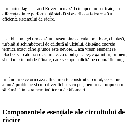
Un motor Jaguar Land Rover lucrează la temperaturi ridicate, iar
diferența dintre performanță stabilă și avarii costisitoare stă în
eficiența sistemului de răcire.
Lichidul antigel urmează un traseu bine calculat prin bloc, chiulasă,
turbină și schimbătorul de căldură al uleiului, disipând energia
termică exact când și unde este nevoie. Dacă vreun element se
blochează, căldura se acumulează rapid și slăbește garnituri, rulmenți
și chiar sistemul de frânare, care se suprasolicită pe coborârile lungi.
În rândurile ce urmează afli cum este construit circuitul, ce semne
anunță probleme și cum îl verifici pas cu pas, pentru ca propulsorul
să rămână în parametri indiferent de kilometri.
Componentele esențiale ale circuitului de
răcire