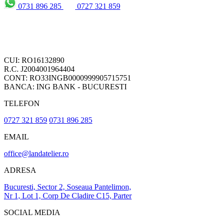
0731 896 285
0727 321 859
CUI: RO16132890
R.C. J2004001964404
CONT: RO33INGB0000999905715751
BANCA: ING BANK - BUCURESTI
TELEFON
0727 321 859
0731 896 285
EMAIL
office@landatelier.ro
ADRESA
Bucuresti, Sector 2, Soseaua Pantelimon,
Nr 1, Lot 1, Corp De Cladire C15, Parter
SOCIAL MEDIA