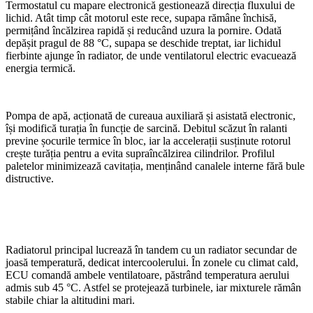
Termostatul cu mapare electronică gestionează direcția fluxului de
lichid. Atât timp cât motorul este rece, supapa rămâne închisă,
permițând încălzirea rapidă și reducând uzura la pornire. Odată
depășit pragul de 88 °C, supapa se deschide treptat, iar lichidul
fierbinte ajunge în radiator, de unde ventilatorul electric evacuează
energia termică.
Pompa de apă, acționată de cureaua auxiliară și asistată electronic,
își modifică turația în funcție de sarcină. Debitul scăzut în ralanti
previne șocurile termice în bloc, iar la accelerații susținute rotorul
crește turăția pentru a evita supraîncălzirea cilindrilor. Profilul
paletelor minimizează cavitația, menținând canalele interne fără bule
distructive.
Radiatorul principal lucrează în tandem cu un radiator secundar de
joasă temperatură, dedicat intercoolerului. În zonele cu climat cald,
ECU comandă ambele ventilatoare, păstrând temperatura aerului
admis sub 45 °C. Astfel se protejează turbinele, iar mixturele rămân
stabile chiar la altitudini mari.