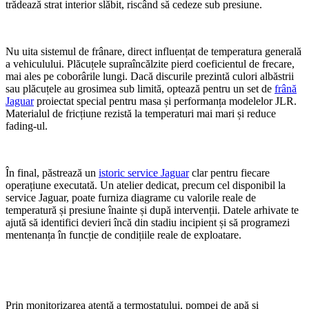
trădează strat interior slăbit, riscând să cedeze sub presiune.
Nu uita sistemul de frânare, direct influențat de temperatura generală
a vehiculului. Plăcuțele supraîncălzite pierd coeficientul de frecare,
mai ales pe coborârile lungi. Dacă discurile prezintă culori albăstrii
sau plăcuțele au grosimea sub limită, optează pentru un set de
frână
Jaguar
proiectat special pentru masa și performanța modelelor JLR.
Materialul de fricțiune rezistă la temperaturi mai mari și reduce
fading-ul.
În final, păstrează un
istoric service Jaguar
clar pentru fiecare
operațiune executată. Un atelier dedicat, precum cel disponibil la
service Jaguar, poate furniza diagrame cu valorile reale de
temperatură și presiune înainte și după intervenții. Datele arhivate te
ajută să identifici devieri încă din stadiu incipient și să programezi
mentenanța în funcție de condițiile reale de exploatare.
Prin monitorizarea atentă a termostatului, pompei de apă și