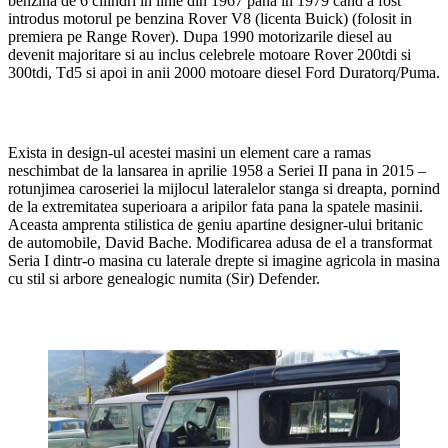
benzina de 6 cilindri in linie din 1967 pana in 1979 cand a fost
introdus motorul pe benzina Rover V8 (licenta Buick) (folosit in
premiera pe Range Rover). Dupa 1990 motorizarile diesel au
devenit majoritare si au inclus celebrele motoare Rover 200tdi si
300tdi, Td5 si apoi in anii 2000 motoare diesel Ford Duratorq/Puma.
Exista in design-ul acestei masini un element care a ramas
neschimbat de la lansarea in aprilie 1958 a Seriei II pana in 2015 –
rotunjimea caroseriei la mijlocul lateralelor stanga si dreapta, pornind
de la extremitatea superioara a aripilor fata pana la spatele masinii.
Aceasta amprenta stilistica de geniu apartine designer-ului britanic
de automobile, David Bache. Modificarea adusa de el a transformat
Seria I dintr-o masina cu laterale drepte si imagine agricola in masina
cu stil si arbore genealogic numita (Sir) Defender.