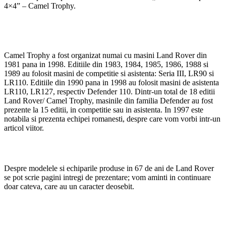
4×4” – Camel Trophy.
Camel Trophy a fost organizat numai cu masini Land Rover din
1981 pana in 1998. Editiile din 1983, 1984, 1985, 1986, 1988 si
1989 au folosit masini de competitie si asistenta: Seria III, LR90 si
LR110. Editiile din 1990 pana in 1998 au folosit masini de asistenta
LR110, LR127, respectiv Defender 110. Dintr-un total de 18 editii
Land Rover/ Camel Trophy, masinile din familia Defender au fost
prezente la 15 editii, in competitie sau in asistenta. In 1997 este
notabila si prezenta echipei romanesti, despre care vom vorbi intr-un
articol viitor.
Despre modelele si echiparile produse in 67 de ani de Land Rover
se pot scrie pagini intregi de prezentare; vom aminti in continuare
doar cateva, care au un caracter deosebit.