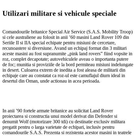
Utilizari militare si vehicule speciale
Comandourile britanice Special Air Service (S.A.S. Mobility Troop)
si cele australiene au folosit in anii ’60 masini Land Rover 109 din
Seriile II si IIA special echipate pentru misiuni de cercetare,
recunoastere si diversiune. Avand un echipaj format din 3 militari
aceste masini au fost supranumite „pink land rovers” fiind vopsite in
roz, complet decapotate; autovehiculele aveau o importanta putere
de foc; munitia si proviziile de la bord permiteau misiuni indelungate
in desert. Culoarea extrem de inedita a fost aleasa de militarii din
echipaje care au constatat ca roz-ul este camuflajul diurn ideal in
desertul din Oman, unde actionau in acea perioada.
In anii ’90 fortele armate britanice au solicitat Land Rover
proiectarea si constructia unui model derivat din Defender si
denumit Wolf (motorizare 300 tdi) cu destinatie exclusiv militara
pregatit pentru o larga varietate de echipari, inclusiv pentru
comandourile S.A.S. Prezenta si rezistenta acestor masini in teatrele