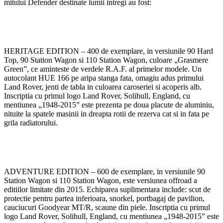
mitului Defender destinate lumii intregi au fost:
HERITAGE EDITION – 400 de exemplare, in versiunile 90 Hard
Top, 90 Station Wagon si 110 Station Wagon, culoare „Grasmere
Green”, ce aminteste de verdele R.A.F. al primelor modele. Un
autocolant HUE 166 pe aripa stanga fata, omagiu adus primului
Land Rover, jenti de tabla in culoarea caroseriei si acoperis alb.
Inscriptia cu primul logo Land Rover, Solihull, England, cu
mentiunea „1948-2015” este prezenta pe doua placute de aluminiu,
nituite la spatele masinii in dreapta rotii de rezerva cat si in fata pe
grila radiatorului.
ADVENTURE EDITION – 600 de exemplare, in versiunile 90
Station Wagon si 110 Station Wagon, este versiunea offroad a
editiilor limitate din 2015. Echiparea suplimentara include: scut de
protectie pentru partea inferioara, snorkel, portbagaj de pavilion,
cauciucuri Goodyear MT/R, scaune din piele. Inscriptia cu primul
logo Land Rover, Solihull, England, cu mentiunea „1948-2015” este