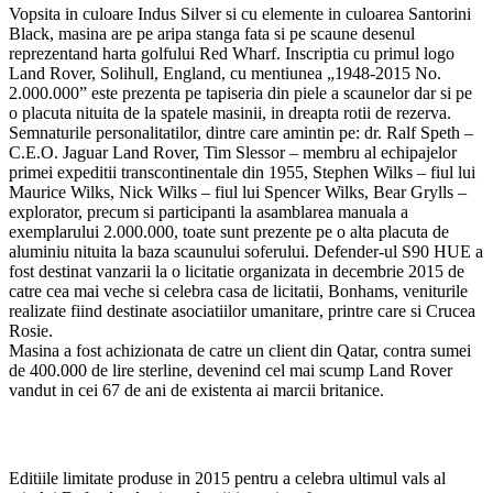
Vopsita in culoare Indus Silver si cu elemente in culoarea Santorini
Black, masina are pe aripa stanga fata si pe scaune desenul
reprezentand harta golfului Red Wharf. Inscriptia cu primul logo
Land Rover, Solihull, England, cu mentiunea „1948-2015 No.
2.000.000” este prezenta pe tapiseria din piele a scaunelor dar si pe
o placuta nituita de la spatele masinii, in dreapta rotii de rezerva.
Semnaturile personalitatilor, dintre care amintin pe: dr. Ralf Speth –
C.E.O. Jaguar Land Rover, Tim Slessor – membru al echipajelor
primei expeditii transcontinentale din 1955, Stephen Wilks – fiul lui
Maurice Wilks, Nick Wilks – fiul lui Spencer Wilks, Bear Grylls –
explorator, precum si participanti la asamblarea manuala a
exemplarului 2.000.000, toate sunt prezente pe o alta placuta de
aluminiu nituita la baza scaunului soferului. Defender-ul S90 HUE a
fost destinat vanzarii la o licitatie organizata in decembrie 2015 de
catre cea mai veche si celebra casa de licitatii, Bonhams, veniturile
realizate fiind destinate asociatiilor umanitare, printre care si Crucea
Rosie.
Masina a fost achizionata de catre un client din Qatar, contra sumei
de 400.000 de lire sterline, devenind cel mai scump Land Rover
vandut in cei 67 de ani de existenta ai marcii britanice.
Editiile limitate produse in 2015 pentru a celebra ultimul vals al