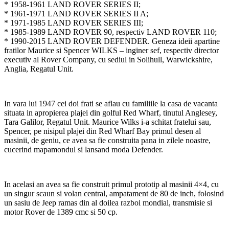
* 1958-1961 LAND ROVER SERIES II;
* 1961-1971 LAND ROVER SERIES II A;
* 1971-1985 LAND ROVER SERIES III;
* 1985-1989 LAND ROVER 90, respectiv LAND ROVER 110;
* 1990-2015 LAND ROVER DEFENDER. Geneza ideii apartine
fratilor Maurice si Spencer WILKS – inginer sef, respectiv director
executiv al Rover Company, cu sediul in Solihull, Warwickshire,
Anglia, Regatul Unit.
In vara lui 1947 cei doi frati se aflau cu familiile la casa de vacanta
situata in apropierea plajei din golful Red Wharf, tinutul Anglesey,
Tara Galilor, Regatul Unit. Maurice Wilks i-a schitat fratelui sau,
Spencer, pe nisipul plajei din Red Wharf Bay primul desen al
masinii, de geniu, ce avea sa fie construita pana in zilele noastre,
cucerind mapamondul si lansand moda Defender.
In acelasi an avea sa fie construit primul prototip al masinii 4×4, cu
un singur scaun si volan central, ampatament de 80 de inch, folosind
un sasiu de Jeep ramas din al doilea razboi mondial, transmisie si
motor Rover de 1389 cmc si 50 cp.