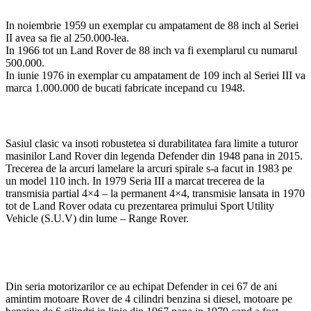
In noiembrie 1959 un exemplar cu ampatament de 88 inch al Seriei
II avea sa fie al 250.000-lea.
In 1966 tot un Land Rover de 88 inch va fi exemplarul cu numarul
500.000.
In iunie 1976 in exemplar cu ampatament de 109 inch al Seriei III va
marca 1.000.000 de bucati fabricate incepand cu 1948.
Sasiul clasic va insoti robustetea si durabilitatea fara limite a tuturor
masinilor Land Rover din legenda Defender din 1948 pana in 2015.
Trecerea de la arcuri lamelare la arcuri spirale s-a facut in 1983 pe
un model 110 inch. In 1979 Seria III a marcat trecerea de la
transmisia partial 4×4 – la permanent 4×4, transmisie lansata in 1970
tot de Land Rover odata cu prezentarea primului Sport Utility
Vehicle (S.U.V) din lume – Range Rover.
Din seria motorizarilor ce au echipat Defender in cei 67 de ani
amintim motoare Rover de 4 cilindri benzina si diesel, motoare pe