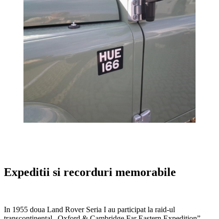
Expeditii si recorduri memorabile
In 1955 doua Land Rover Seria I au participat la raid-ul
transcontinental „Oxford & Cambridge Far Eastern Expedition” –