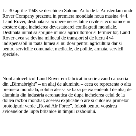
La 30 aprilie 1948 se deschidea Salonul Auto de la Amsterdam unde
Rover Company prezenta in premiera mondiala noua masina 4×4,
Land Rover, destinata sa acopere necesitatile civile si economice in
crestere dupa incheierea devastatoarei conflagratii mondiale.
Destinata initial sa sprijine munca agricultorilor si fermierilor, Land
Rover avea sa devina mijlocul de transport si de lucru 4×4
indispensabil in toata lumea si nu doar pentru agricultura dar si
pentru serviciile comunale, medicale, de politie, armata, servicii
speciale.
Noul autovehicul Land Rover era fabricat in serie avand caroseria
din „Birmabright” – un aliaj de aluminiu – ceea ce reprezenta o alta
premiera mondiala; solutia aleasa se baza pe excendentul de aliaj de
aluminiu din industria aeronautica de dupa incheierea celui de la
doilea razboi mondial; aceeasi explicatie o are si culoarea primelor
prototipuri: verde „Royal Air Force”, folosit pentru vopsirea
avioanelor de lupta britanice in timpul razboiului.