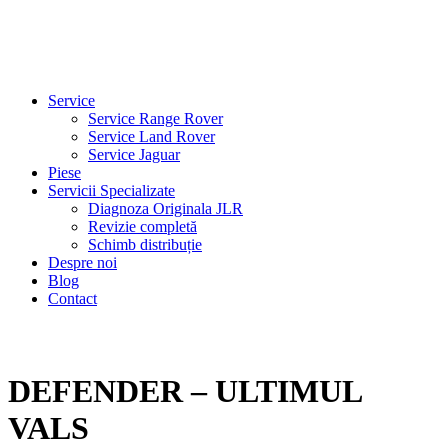
Service
Service Range Rover
Service Land Rover
Service Jaguar
Piese
Servicii Specializate
Diagnoza Originala JLR
Revizie completă
Schimb distribuție
Despre noi
Blog
Contact
DEFENDER – ULTIMUL
VALS