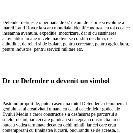
Defender defineste o perioada de 67 de ani de istorie si evolutie a
marcii Land Rover la scara mondiala, identificandu-se cu tot ceea ce
inseamna aventura, expeditie, motorizare, dar si cu sustinerea
activitatilor umane in cele mai diverse conditii de clima, de
altitudine, de relief si de izolare, pentru cercetare, pentru agricultura,
pentru industrie, pentru servicii militare etc.
De ce Defender a devenit un simbol
Pastrand proportiile, putem asemana mitul Defender ca fenomen al
geniului si al creativitatii umane cu cel al catedralelor gotice ale
Evului Mediu a caror constructie s-a desfasurat pe parcursul a
sutelor de ani, iar cei care gandeau si incepeau constructia nu o
puteau vedea terminata decat cu ochii mintii, iar cei care erau
contemporani cu finalitatea lucrarii, bucurandu-se de aceasta, ii