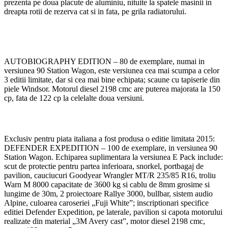
prezenta pe doua placute de aluminiu, nituite la spatele masinii in
dreapta rotii de rezerva cat si in fata, pe grila radiatorului.
AUTOBIOGRAPHY EDITION – 80 de exemplare, numai in
versiunea 90 Station Wagon, este versiunea cea mai scumpa a celor
3 editii limitate, dar si cea mai bine echipata; scaune cu tapiserie din
piele Windsor. Motorul diesel 2198 cmc are puterea majorata la 150
cp, fata de 122 cp la celelalte doua versiuni.
Exclusiv pentru piata italiana a fost produsa o editie limitata 2015:
DEFENDER EXPEDITION – 100 de exemplare, in versiunea 90
Station Wagon. Echiparea suplimentara la versiunea E Pack include:
scut de protectie pentru partea inferioara, snorkel, portbagaj de
pavilion, cauciucuri Goodyear Wrangler MT/R 235/85 R16, troliu
Warn M 8000 capacitate de 3600 kg si cablu de 8mm grosime si
lungime de 30m, 2 proiectoare Rallye 3000, bullbar, sistem audio
Alpine, culoarea caroseriei „Fuji White”; inscriptionari specifice
editiei Defender Expedition, pe laterale, pavilion si capota motorului
realizate din material „3M Avery cast”, motor diesel 2198 cmc,