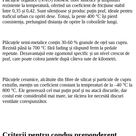
rezistente la temperatură, oferind un coeficient de fricțiune stabil
între 0,35 și 0,42. Sunt silențioase și produc puțin praf, ideale pentru
traficul urban cu opriri dese. Totuși, la peste 400 °C își pierd
consistența, prelungind distanța de oprire în coborârile lungi.
Plăcuțele semi-metalice conțin 30-60 % granule de oțel sau cupru.
Rezistă până la 700 °C fără fading și răspund ferm la pedale
repetate. Dezavantajul este zgomotul specific și un nivel crescut de
praf, care poate colora jantele după câteva sute de kilometri.
Plăcuțele ceramice, alcătuite din fibre de silicat și particule de cupru
extrafin, mențin un coeficient constant la temperaturi de la –40 °C la
800 °C. Ele generează cel mai puțin praf și nu atacă discurile, dar
costul este considerabil mai mare, iar răcirea lor necesită discuri
ventilate corespunzător.
Criterii pentru condus preponderent