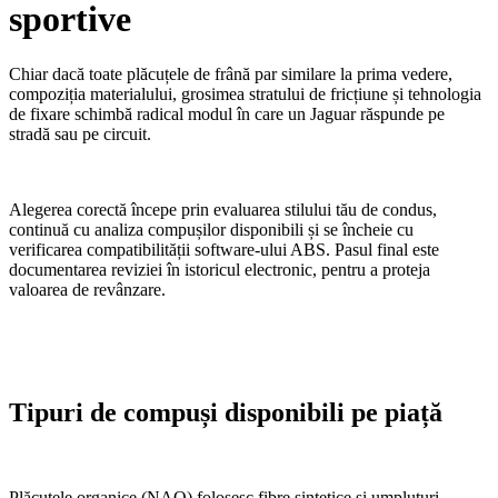
sportive
Chiar dacă toate plăcuțele de frână par similare la prima vedere,
compoziția materialului, grosimea stratului de fricțiune și tehnologia
de fixare schimbă radical modul în care un Jaguar răspunde pe
stradă sau pe circuit.
Alegerea corectă începe prin evaluarea stilului tău de condus,
continuă cu analiza compușilor disponibili și se încheie cu
verificarea compatibilității software-ului ABS. Pasul final este
documentarea reviziei în istoricul electronic, pentru a proteja
valoarea de revânzare.
Tipuri de compuși disponibili pe piață
Plăcuțele organice (NAO) folosesc fibre sintetice și umpluturi