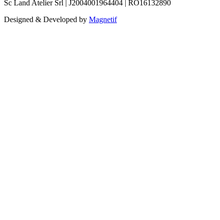
Sc Land Atelier Srl
|
J2004001964404
|
RO16132890
Designed & Developed by
Magnetif