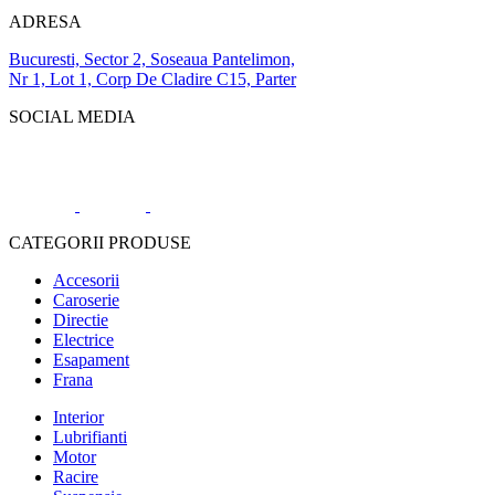
ADRESA
Bucuresti, Sector 2, Soseaua Pantelimon,
Nr 1, Lot 1, Corp De Cladire C15, Parter
SOCIAL MEDIA
CATEGORII PRODUSE
Accesorii
Caroserie
Directie
Electrice
Esapament
Frana
Interior
Lubrifianti
Motor
Racire