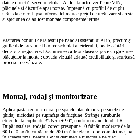
datele direct în serverul global. Astfel, la orice verificare VIN,
plăcuțele și discurile apar notate, împreună cu profilul de cuplu
strâns la etrier. Lipsa informației reduce prețul de revânzare și crește
suspiciunea că au fost montate componente ieftine.
Păstrarea bonului de la testul pe banc al sistemului ABS, precum și
graficul de presiune Hammerschmidt al etrierului, poate cântări
decisiv la negociere. Documentează-le și atașează poze cu grosimea
plăcuțelor la montaj; dovada vizuală adaugă credibilitate și scurtează
procesul de vânzare.
Montaj, rodaj și monitorizare
Aplică pastă ceramică doar pe spatele plăcuțelor și pe șinele de
ghidaj, niciodată pe suprafața de fricțiune. Strânge șuruburile
etrierului la cuplul de 35 N·m + 90°, conform manualului JLR.
După instalare, rodajul corect presupune 10 frânări moderate de la
60 la 20 km/h, cu răcire de 200 m între ele; nu opri complet mașina
în această fază, pentru a evita depunerile punctuale pe disc.