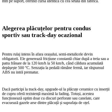
mm pe suport, oferind cursă identică cu cea setată din fabrică.
Alegerea plăcuțelor pentru condus
sportiv sau track-day ocazional
Pentru rulaj intens în afara orașului, semi-metalicele devin
obligatorii. Ele generează fricțiune constantă chiar după a treia sau a
patra frânare de la 120 km/h la 50 km/h, când căldura acumulată
depășește 500 °C. Senzația la pedală rămâne fermă, iar răspunsul
ABS nu intră prematur.
Dacă participi la track-day, upgrade-ul la plăcuțe ceramice cu inserții
de cupru oferă rezistență maximă la fading. Totuși, acestea
funcționează optim doar cu discuri perforate sau canelate, care
evacuează gazele arse dintre plăcuță și suprafața de oțel.