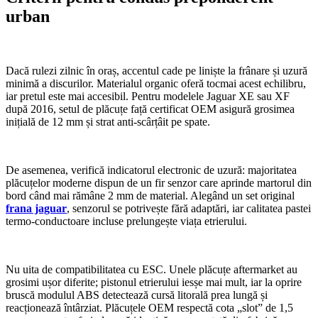
urban
Dacă rulezi zilnic în oraș, accentul cade pe liniște la frânare și uzură
minimă a discurilor. Materialul organic oferă tocmai acest echilibru,
iar pretul este mai accesibil. Pentru modelele Jaguar XE sau XF
după 2016, setul de plăcuțe față certificat OEM asigură grosimea
inițială de 12 mm și strat anti-scârțâit pe spate.
De asemenea, verifică indicatorul electronic de uzură: majoritatea
plăcuțelor moderne dispun de un fir senzor care aprinde martorul din
bord când mai rămâne 2 mm de material. Alegând un set original
frana jaguar
, senzorul se potrivește fără adaptări, iar calitatea pastei
termo-conductoare incluse prelungește viața etrierului.
Nu uita de compatibilitatea cu ESC. Unele plăcuțe aftermarket au
grosimi ușor diferite; pistonul etrierului iesșe mai mult, iar la oprire
bruscă modulul ABS detectează cursă litorală prea lungă și
reacționează întârziat. Plăcuțele OEM respectă cota „slot” de 1,5