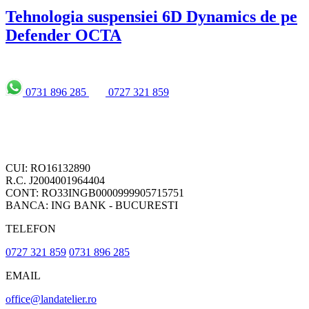
Tehnologia suspensiei 6D Dynamics de pe
Defender OCTA
0731 896 285
0727 321 859
CUI: RO16132890
R.C. J2004001964404
CONT: RO33INGB0000999905715751
BANCA: ING BANK - BUCURESTI
TELEFON
0727 321 859
0731 896 285
EMAIL
office@landatelier.ro