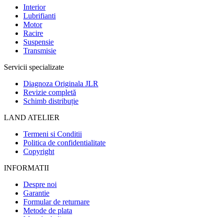
Interior
Lubrifianti
Motor
Racire
Suspensie
Transmisie
Servicii specializate
Diagnoza Originala JLR
Revizie completă
Schimb distribuție
LAND ATELIER
Termeni si Conditii
Politica de confidentialitate
Copyright
INFORMATII
Despre noi
Garantie
Formular de returnare
Metode de plata