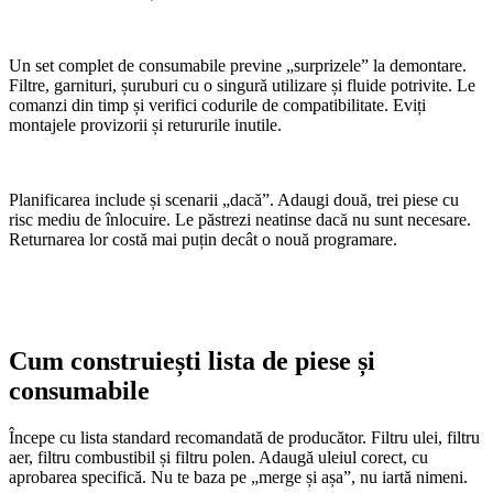
Un set complet de consumabile previne „surprizele” la demontare.
Filtre, garnituri, șuruburi cu o singură utilizare și fluide potrivite. Le
comanzi din timp și verifici codurile de compatibilitate. Eviți
montajele provizorii și retururile inutile.
Planificarea include și scenarii „dacă”. Adaugi două, trei piese cu
risc mediu de înlocuire. Le păstrezi neatinse dacă nu sunt necesare.
Returnarea lor costă mai puțin decât o nouă programare.
Cum construiești lista de piese și
consumabile
Începe cu lista standard recomandată de producător. Filtru ulei, filtru
aer, filtru combustibil și filtru polen. Adaugă uleiul corect, cu
aprobarea specifică. Nu te baza pe „merge și așa”, nu iartă nimeni.