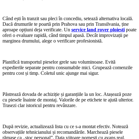
Când ești în tranzit sau pleci în concediu, setează alternativa locală.
Dacă drumurile te poartă prin Prahova sau prin Transilvania, ține
aproape opțiuni deja verificate. Un
service land rover ploiesti
poate
oferi o evaluare rapidă, când timpul apasă. Decât improvizații pe
marginea drumului, alege o verificare profesionistă.
Planifică transportul pieselor grele sau voluminoase. Evită
expedierile separate pentru consumabile mici. Grupează comenzile
pentru cost și timp. Coletul unic ajunge mai sigur.
Păstrează dovada de achiziție și garanțiile la un loc. Atașează poze
cu piesele înainte de montaj. Valorile de pe etichete te ajută ulterior.
Trasezi clar istoricul pentru revânzare.
După revizie, actualizează lista cu ce s-a montat efectiv. Notează
observațiile tehnicianului și recomandările. Marchează piesele
rămase ca „stoc personal”. Data viitoare pornești cu avans real.