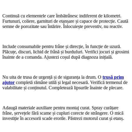
Continuă cu elementele care îmbătrânesc indiferent de kilometri.
Furtunuri, coliere, garnituri de etanșare și capace de protecție. Caută
semne de porozitate sau întărire. Înlocuiește preventiv, nu reactiv.
Include consumabile pentru frâne și direcție, în funcție de uzură.
Plăcuțe, discuri, lichid de frână și burdufuri. Verifici jocuri și grosimi
înainte de a comanda. Ajustezi coșul după diagnoza inițială.
Nu uita de trusa de urgență și de siguranța la drum. O
trusă prim
ajutor
completă rămâne utilă și legal necesară. Verifică termenul de
valabilitate și conținutul. Completează lipsurile înainte de plecare.
Adaugă materiale auxiliare pentru montaj curat. Spray curățare
frâne, șervețele fără scame și cupluri corecte de strângere. O mică
investiție în accesorii scade erorile. Păstrezi motorul curat și etanș.