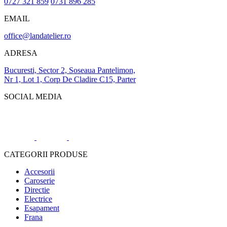
0727 321 859
0731 896 285
EMAIL
office@landatelier.ro
ADRESA
Bucuresti, Sector 2, Soseaua Pantelimon,
Nr 1, Lot 1, Corp De Cladire C15, Parter
SOCIAL MEDIA
CATEGORII PRODUSE
Accesorii
Caroserie
Directie
Electrice
Esapament
Frana