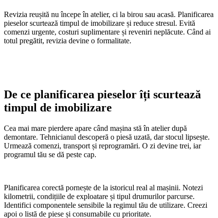
Revizia reușită nu începe în atelier, ci la birou sau acasă. Planificarea
pieselor scurtează timpul de imobilizare și reduce stresul. Evită
comenzi urgente, costuri suplimentare și reveniri neplăcute. Când ai
totul pregătit, revizia devine o formalitate.
De ce planificarea pieselor îți scurtează
timpul de imobilizare
Cea mai mare pierdere apare când mașina stă în atelier după
demontare. Tehnicianul descoperă o piesă uzată, dar stocul lipsește.
Urmează comenzi, transport și reprogramări. O zi devine trei, iar
programul tău se dă peste cap.
Planificarea corectă pornește de la istoricul real al mașinii. Notezi
kilometrii, condițiile de exploatare și tipul drumurilor parcurse.
Identifici componentele sensibile la regimul tău de utilizare. Creezi
apoi o listă de piese și consumabile cu prioritate.