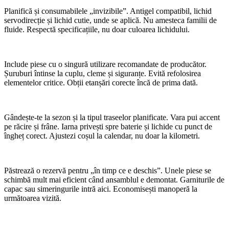
Planifică și consumabilele „invizibile”. Antigel compatibil, lichid
servodirecție și lichid cutie, unde se aplică. Nu amesteca familii de
fluide. Respectă specificațiile, nu doar culoarea lichidului.
Include piese cu o singură utilizare recomandate de producător.
Șuruburi întinse la cuplu, cleme și siguranțe. Evită refolosirea
elementelor critice. Obții etanșări corecte încă de prima dată.
Gândește-te la sezon și la tipul traseelor planificate. Vara pui accent
pe răcire și frâne. Iarna privești spre baterie și lichide cu punct de
îngheț corect. Ajustezi coșul la calendar, nu doar la kilometri.
Păstrează o rezervă pentru „în timp ce e deschis”. Unele piese se
schimbă mult mai eficient când ansamblul e demontat. Garniturile de
capac sau simeringurile intră aici. Economisești manoperă la
următoarea vizită.