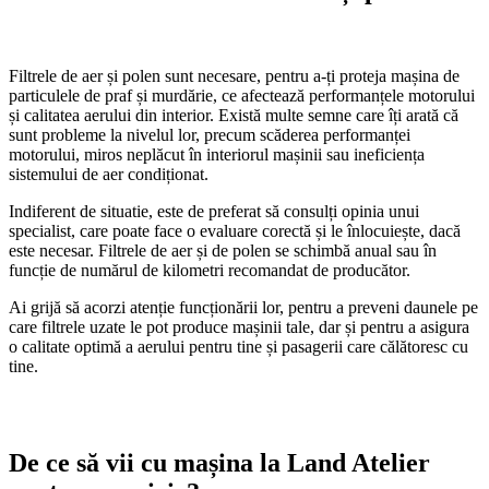
Filtrele de aer și polen sunt necesare, pentru a-ți proteja mașina de
particulele de praf și murdărie, ce afectează performanțele motorului
și calitatea aerului din interior. Există multe semne care îți arată că
sunt probleme la nivelul lor, precum scăderea performanței
motorului, miros neplăcut în interiorul mașinii sau ineficiența
sistemului de aer condiționat.
Indiferent de situatie, este de preferat să consulți opinia unui
specialist, care poate face o evaluare corectă și le înlocuiește, dacă
este necesar. Filtrele de aer și de polen se schimbă anual sau în
funcție de numărul de kilometri recomandat de producător.
Ai grijă să acorzi atenție funcționării lor, pentru a preveni daunele pe
care filtrele uzate le pot produce mașinii tale, dar și pentru a asigura
o calitate optimă a aerului pentru tine și pasagerii care călătoresc cu
tine.
De ce să vii cu mașina la Land Atelier