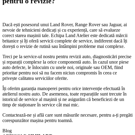
pentru o revizie?
Dacă ești posesorul unui Land Rover, Range Rover sau Jaguar, ai
nevoie de tehnicieni dedicați și cu experiență, care să evalueze
corect starea mașinii tale. Echipa Land Atelier este dedicată mărcii
britanice și îți oferă servicii complete de service, indiferent dacă îți
dorești o revizie de rutină sau întâmpini probleme mai complexe.
Treci pe la service-ul nostru pentru revizii auto, diagnosticări precise
și reparații complexe la orice componentă auto. În cazul unor piese
auto defecte, le înlocuim cu unele noi, originale sau OEM, fiind
prioritar pentru noi să nu facem niciun compromis în ceea ce
privește calitatea serviciilor oferite.
Îți oferim garanția manoperei pentru orice intervenție efectuată în
atelierul nostru auto. De asemenea, toate reparațiile sunt trecute în
istoricul de service al mașinii și ne asigurăm că beneficiezi de un
timp de staționare în service cât mai mic.
Contactează-ne și află care sunt măsurile necesare, pentru a-ți pregăti
corespunzător mașina pentru toamnă.
Blog