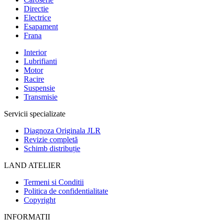
Directie
Electrice
Esapament
Frana
Interior
Lubrifianti
Motor
Racire
Suspensie
Transmisie
Servicii specializate
Diagnoza Originala JLR
Revizie completă
Schimb distribuție
LAND ATELIER
Termeni si Conditii
Politica de confidentialitate
Copyright
INFORMATII