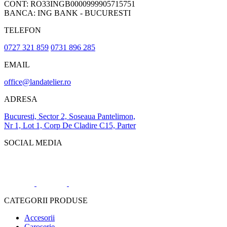
CONT: RO33INGB0000999905715751
BANCA: ING BANK - BUCURESTI
TELEFON
0727 321 859
0731 896 285
EMAIL
office@landatelier.ro
ADRESA
Bucuresti, Sector 2, Soseaua Pantelimon,
Nr 1, Lot 1, Corp De Cladire C15, Parter
SOCIAL MEDIA
CATEGORII PRODUSE
Accesorii
Caroserie