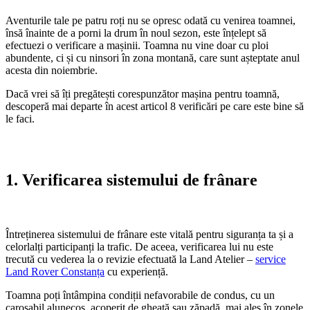
Aventurile tale pe patru roți nu se opresc odată cu venirea toamnei,
însă înainte de a porni la drum în noul sezon, este înțelept să
efectuezi o verificare a mașinii. Toamna nu vine doar cu ploi
abundente, ci și cu ninsori în zona montană, care sunt așteptate anul
acesta din noiembrie.
Dacă vrei să îți pregătești corespunzător mașina pentru toamnă,
descoperă mai departe în acest articol 8 verificări pe care este bine să
le faci.
1.
Verificarea sistemului de frânare
Întreținerea sistemului de frânare este vitală pentru siguranța ta și a
celorlalți participanți la trafic. De aceea, verificarea lui nu este
trecută cu vederea la o revizie efectuată la Land Atelier –
service
Land Rover Constanța
cu experiență.
Toamna poți întâmpina condiții nefavorabile de condus, cu un
carosabil alunecos, acoperit de gheață sau zăpadă, mai ales în zonele