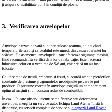
ți asigura o vizibilitate bună în condiții de ploaie.
3.
Verificarea anvelopelor
Anvelopele uzate de vară sunt periculoase toamna, atunci când
temperaturile scad și carosabilul este umed, din cauza aderenței lor
scăzute. De asemenea, anvelopele uzate afectează siguranța mașinii,
fiind recomandat să verifici data lor de fabricație. Este necesară
înlocuirea celor cu o vechime de 5-6 ani, chiar dacă nu au fost
folosite.
Caută semne de uzură, crăpături și fisuri, și acordă atenție pierderilor
constante de presiune și zgomotelor neobișnuite pe care le pot
produce. O presiune corectă în anvelope asigură un comportament
optim al mașinii și un consum redus de combustibil.
În cazul în care observi tăieturi semnificative sau deformarea
anvelopei, mergi la un service auto. Echipa Land Atelier îți stă la
dispoziție, cu servicii complete de service și
diagnoză Land Rover