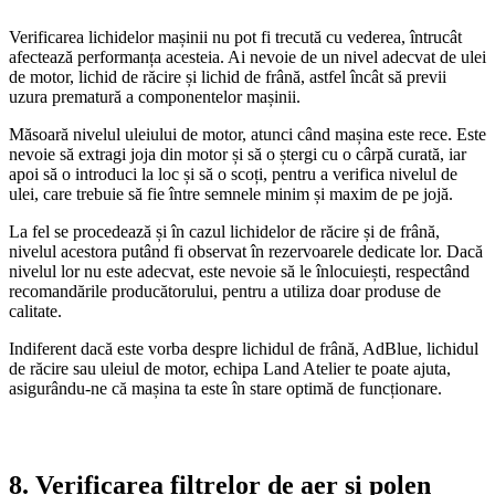
Verificarea lichidelor mașinii nu pot fi trecută cu vederea, întrucât
afectează performanța acesteia. Ai nevoie de un nivel adecvat de ulei
de motor, lichid de răcire și lichid de frână, astfel încât să previi
uzura prematură a componentelor mașinii.
Măsoară nivelul uleiului de motor, atunci când mașina este rece. Este
nevoie să extragi joja din motor și să o ștergi cu o cârpă curată, iar
apoi să o introduci la loc și să o scoți, pentru a verifica nivelul de
ulei, care trebuie să fie între semnele minim și maxim de pe jojă.
La fel se procedează și în cazul lichidelor de răcire și de frână,
nivelul acestora putând fi observat în rezervoarele dedicate lor. Dacă
nivelul lor nu este adecvat, este nevoie să le înlocuiești, respectând
recomandările producătorului, pentru a utiliza doar produse de
calitate.
Indiferent dacă este vorba despre lichidul de frână, AdBlue, lichidul
de răcire sau uleiul de motor, echipa Land Atelier te poate ajuta,
asigurându-ne că mașina ta este în stare optimă de funcționare.
8.
Verificarea filtrelor de aer și polen