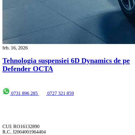
feb. 16, 2026
Tehnologia suspensiei 6D Dynamics de pe
Defender OCTA
0731 896 285
0727 321 859
CUI: RO16132890
R.C. J2004001964404