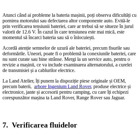
Atunci când ai probleme la bateria mașinii, poți observa dificultăți cu
pornirea motorului sau defectarea altor componente auto. Evită-le
prin verificarea tensiunii bateriei, care ar trebui să se situeze în jurul
valorii de 12.6 V. În cazul în care tensiunea este mai mică, este
momentul să încarci bateria sau să o înlocuiești.
Acordă atenție semnelor de uzură ale bateriei, precum fisurile sau
deformările. Uneori, poate fi o problemă la conexiunile bateriei, care
nu sunt curate sau bine strânse. Mergi la un service auto, pentru o
revizie a mașinii, ce va include examinarea alternatorului, a curelei
de transmisiei și a cablurilor electrice.
La Land Atelier, îți punem la dispoziție piese originale și OEM,
precum baterii,
arbore Ingenium Land Rover
, produse electrice și
electronice, jante și accesorii pentru camping, cu care îți echipezi
corespunzător mașina ta Land Rover, Range Rover sau Jaguar.
7.
Verificarea fluidelor