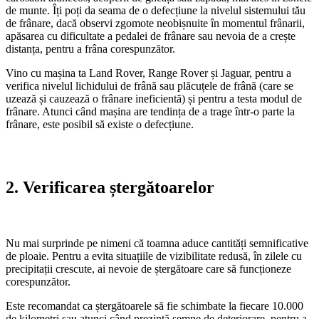
de munte. Îți poți da seama de o defecțiune la nivelul sistemului tău
de frânare, dacă observi zgomote neobișnuite în momentul frânarii,
apăsarea cu dificultate a pedalei de frânare sau nevoia de a crește
distanța, pentru a frâna corespunzător.
Vino cu mașina ta Land Rover, Range Rover și Jaguar, pentru a
verifica nivelul lichidului de frână sau plăcuțele de frână (care se
uzează și cauzează o frânare ineficientă) și pentru a testa modul de
frânare. Atunci când mașina are tendința de a trage într-o parte la
frânare, este posibil să existe o defecțiune.
2.
Verificarea ștergătoarelor
Nu mai surprinde pe nimeni că toamna aduce cantități semnificative
de ploaie. Pentru a evita situațiile de vizibilitate redusă, în zilele cu
precipitații crescute, ai nevoie de ștergătoare care să funcționeze
corespunzător.
Este recomandat ca ștergătoarele să fie schimbate la fiecare 10.000
de kilometri sau atunci când prezintă semne de deteriorare, pentru a-