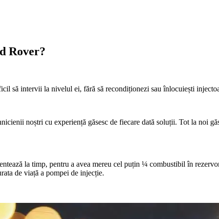
and Rover?
 să intervii la nivelul ei, fără să recondiționezi sau înlocuiești injectoa
hnicienii noștri cu experiență găsesc de fiecare dată soluții. Tot la noi gă
ntează la timp, pentru a avea mereu cel puțin ¼ combustibil în rezervor
rata de viață a pompei de injecție.