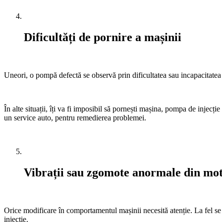
Dificultăți de pornire a mașinii
Uneori, o pompă defectă se observă prin dificultatea sau incapacitatea 
În alte situații, îți va fi imposibil să pornești mașina, pompa de injecți
un service auto, pentru remedierea problemei.
Vibrații sau zgomote anormale din mo
Orice modificare în comportamentul mașinii necesită atenție. La fel se 
injecție.