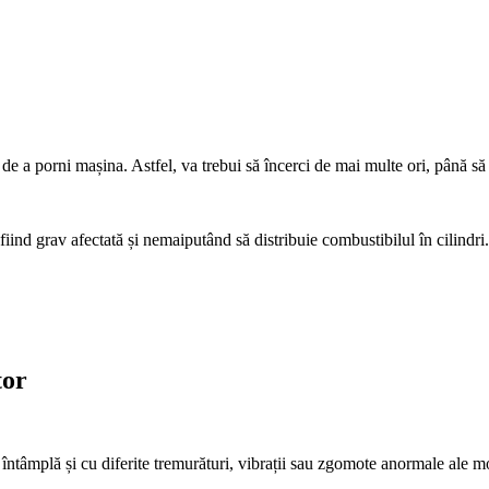
de a porni mașina. Astfel, va trebui să încerci de mai multe ori, până să
e fiind grav afectată și nemaiputând să distribuie combustibilul în cilindri.
tor
întâmplă și cu diferite tremurături, vibrații sau zgomote anormale ale m