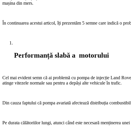
mașina din mers.
În continuarea acestui articol, îți prezentăm 5 semne care indică o p
Performanță slabă a motorului
Cel mai evident semn că ai problemă cu pompa de injecție Land Rover e
atinge vitezele normale sau pentru a depăși alte vehicule în trafic.
Din cauza faptului că pompa avariată afectează distribuția combustibil
Pe durata călătoriilor lungi, atunci când este necesară menținerea une