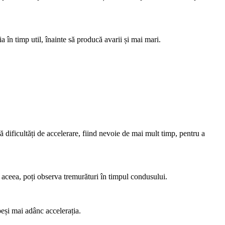
a în timp util, înainte să producă avarii și mai mari.
ificultăți de accelerare, fiind nevoie de mai mult timp, pentru a
 aceea, poți observa tremurături în timpul condusului.
eși mai adânc accelerația.