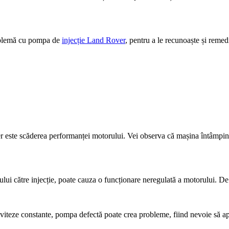
roblemă cu pompa de
injecție Land Rover
, pentru a le recunoaște și remedi
ste scăderea performanței motorului. Vei observa că mașina întâmpină d
ului către injecție, poate cauza o funcționare neregulată a motorului. De
i viteze constante, pompa defectă poate crea probleme, fiind nevoie să ap