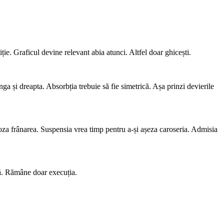
ie. Graficul devine relevant abia atunci. Altfel doar ghicești.
a și dreapta. Absorbția trebuie să fie simetrică. Așa prinzi devierile
 doza frânarea. Suspensia vrea timp pentru a-și așeza caroseria. Admisia
nă. Rămâne doar execuția.