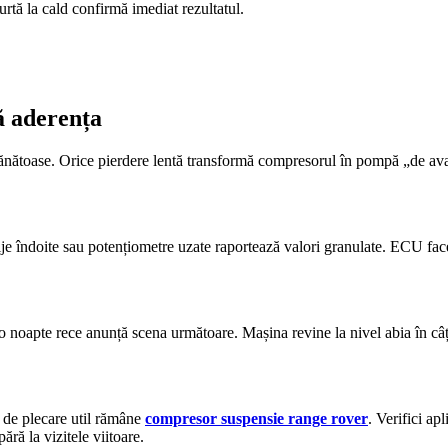
urtă la cald confirmă imediat rezultatul.
ă aderența
sănătoase. Orice pierdere lentă transformă compresorul în pompă „de avar
 Tije îndoite sau potențiometre uzate raportează valori granulate. ECU fa
 o noapte rece anunță scena următoare. Mașina revine la nivel abia în c
t de plecare util rămâne
compresor suspensie range rover
. Verifici ap
ără la vizitele viitoare.