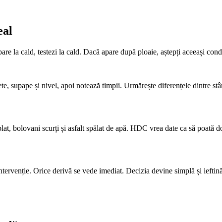
eal
e la cald, testezi la cald. Dacă apare după ploaie, aștepți aceeași condiț
 supape și nivel, apoi notează timpii. Urmărește diferențele dintre stâng
 plat, bolovani scurți și asfalt spălat de apă. HDC vrea date ca să poată
intervenție. Orice derivă se vede imediat. Decizia devine simplă și iefti