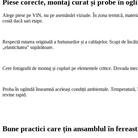
Piese corecte, montaj curat și probe în ogl
Alege piese pe VIN, nu pe asemănări vizuale. În zona termică, material
costă dacă sari etape.
Respectă rutarea originală a furtunurilor și a cablajelor. Scapi de încălz
„elasticitatea” supărătoare.
Cere fotografii de montaj și cupluri pe elementele critice. Dovada mecanic
Proba în oglindă înseamnă aceleași condiții ambientale. Temperatură, încă
revine rapid.
Bune practici care țin ansamblul în fereast