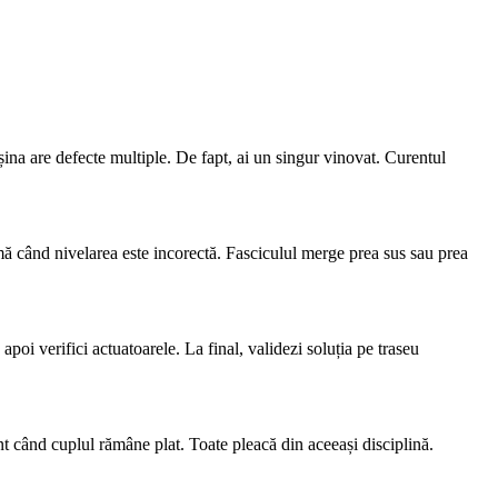
șina are defecte multiple. De fapt, ai un singur vinovat. Curentul
rmă când nivelarea este incorectă. Fasciculul merge prea sus sau prea
apoi verifici actuatoarele. La final, validezi soluția pe traseu
ent când cuplul rămâne plat. Toate pleacă din aceeași disciplină.