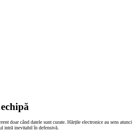
 echipă
rent doar când datele sunt curate. Hărțile electronice au sens atunci
l intră inevitabil în defensivă.