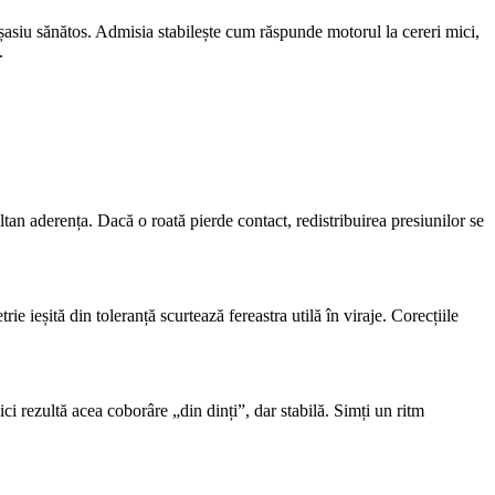
 șasiu sănătos. Admisia stabilește cum răspunde motorul la cereri mici,
.
ltan aderența. Dacă o roată pierde contact, redistribuirea presiunilor se
 ieșită din toleranță scurtează fereastra utilă în viraje. Corecțiile
ci rezultă acea coborâre „din dinți”, dar stabilă. Simți un ritm