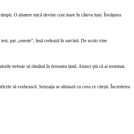
 timpii. O abatere mică devine cost mare în câteva luni. Învățarea
La test, par „oneste”, însă cedează în sarcină. De acolo vine
orile trebuie să rămână în fereastra țintă. Atunci știi că ai terminat.
aficele să vorbească. Senzația se aliniază cu ceea ce citești. Încrederea