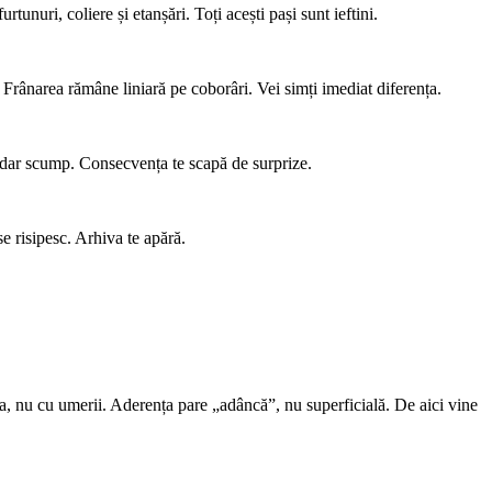
tunuri, coliere și etanșări. Toți acești pași sunt ieftini.
Frânarea rămâne liniară pe coborâri. Vei simți imediat diferența.
u, dar scump. Consecvența te scapă de surprize.
se risipesc. Arhiva te apără.
ura, nu cu umerii. Aderența pare „adâncă”, nu superficială. De aici vine