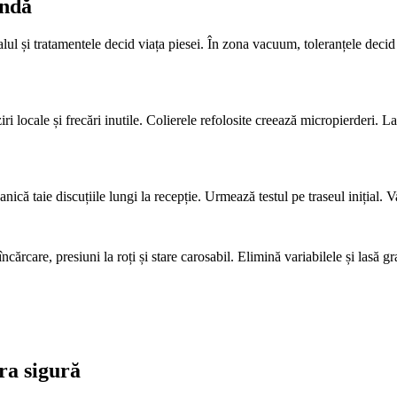
indă
ul și tratamentele decid viața piesei. În zona vacuum, toleranțele decid
iri locale și frecări inutile. Colierele refolosite creează micropierderi. 
ă taie discuțiile lungi la recepție. Urmează testul pe traseul inițial. Val
rcare, presiuni la roți și stare carosabil. Elimină variabilele și lasă gr
ra sigură