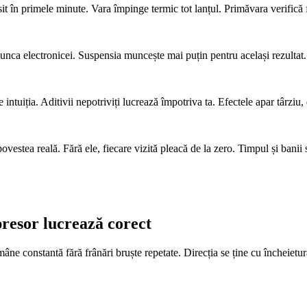
t în primele minute. Vara împinge termic tot lanțul. Primăvara verifică fur
unca electronicei. Suspensia muncește mai puțin pentru același rezultat. 
intuiția. Aditivii nepotriviți lucrează împotriva ta. Efectele apar târzi
ovestea reală. Fără ele, fiecare vizită pleacă de la zero. Timpul și banii 
resor lucrează corect
mâne constantă fără frânări bruște repetate. Direcția se ține cu încheiet