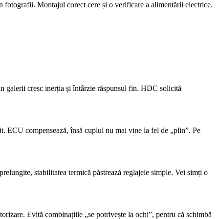
 fotografii. Montajul corect cere și o verificare a alimentării electrice.
galerii cresc inerția și întârzie răspunsul fin. HDC solicită
ebit. ECU compensează, însă cuplul nu mai vine la fel de „plin”. Pe
relungite, stabilitatea termică păstrează reglajele simple. Vei simți o
motorizare. Evită combinațiile „se potrivește la ochi”, pentru că schimbă