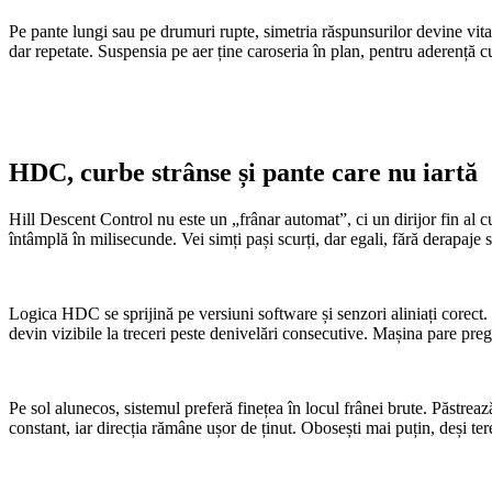
Pe pante lungi sau pe drumuri rupte, simetria răspunsurilor devine vita
dar repetate. Suspensia pe aer ține caroseria în plan, pentru aderență 
HDC, curbe strânse și pante care nu iartă
Hill Descent Control nu este un „frânar automat”, ci un dirijor fin al c
întâmplă în milisecunde. Vei simți pași scurți, dar egali, fără derapaje 
Logica HDC se sprijină pe versiuni software și senzori aliniați corect. 
devin vizibile la treceri peste denivelări consecutive. Mașina pare preg
Pe sol alunecos, sistemul preferă finețea în locul frânei brute. Păstrea
constant, iar direcția rămâne ușor de ținut. Obosești mai puțin, deși ter