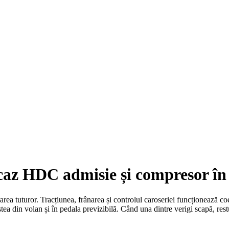
ecaz HDC admisie și compresor în
a tuturor. Tracțiunea, frânarea și controlul caroseriei funcționează coe
tea din volan și în pedala previzibilă. Când una dintre verigi scapă, restu