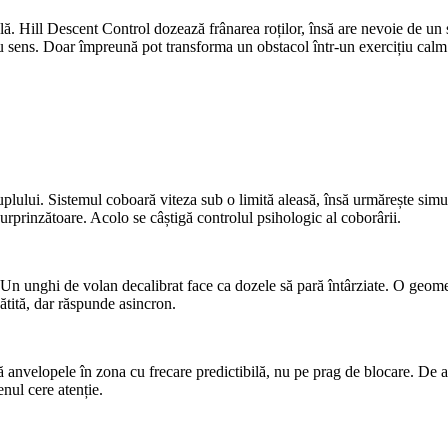
lă. Hill Descent Control dozează frânarea roților, însă are nevoie de un
cu sens. Doar împreună pot transforma un obstacol într-un exercițiu calm
uplului. Sistemul coboară viteza sub o limită aleasă, însă urmărește simu
surprinzătoare. Acolo se câștigă controlul psihologic al coborârii.
Un unghi de volan decalibrat face ca dozele să pară întârziate. O geometrie
ătită, dar răspunde asincron.
ză anvelopele în zona cu frecare predictibilă, nu pe prag de blocare. De ai
enul cere atenție.