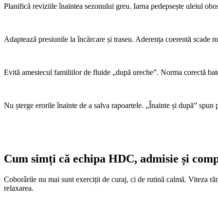
Planifică reviziile înaintea sezonului greu. Iarna pedepsește uleiul obosi
Adaptează presiunile la încărcare și traseu. Aderența coerentă scade m
Evită amestecul familiilor de fluide „după ureche”. Norma corectă bate 
Nu șterge erorile înainte de a salva rapoartele. „Înainte și după” spun p
Cum simți că echipa HDC, admisie și comp
Coborârile nu mai sunt exerciții de curaj, ci de rutină calmă. Viteza ră
relaxarea.