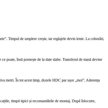
ie”. Timpul de umplere crește, iar reglajele devin lente. La coborâri,
ce ce poate, însă pornește de la date slabe. Transferul de masă devine
âțiva metri. În tot acest timp, dozele HDC par ușor „moi”. Aderența
licațiile, timpii tipici și recomandările de montaj. După înlocuire,