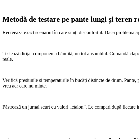
Metodă de testare pe pante lungi și teren r
Recreează exact scenariul în care simți disconfortul. Dacă problema apar
Testează dirijat componenta bănuită, nu tot ansamblul. Comandă clapete,
reale.
Verifică presiunile și temperaturile în bucăți distincte de drum. Pante,
vrea aer care nu minte.
Păstrează un jurnal scurt cu valori „etalon”. Le compari după fiecare 