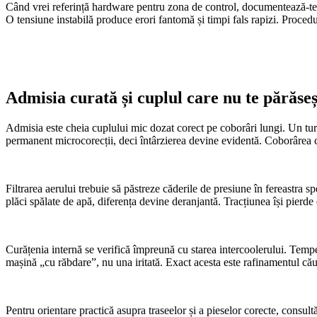
Când vrei referință hardware pentru zona de control, documentează-t
O tensiune instabilă produce erori fantomă și timpi fals rapizi. Proced
Admisia curată și cuplul care nu te părăseș
Admisia este cheia cuplului mic dozat corect pe coborâri lungi. Un turb
permanent microcorecții, deci întârzierea devine evidentă. Coborârea c
Filtrarea aerului trebuie să păstreze căderile de presiune în fereastra
plăci spălate de apă, diferența devine deranjantă. Tracțiunea își pierde
Curățenia internă se verifică împreună cu starea intercoolerului. Tempera
mașină „cu răbdare”, nu una iritată. Exact acesta este rafinamentul cău
Pentru orientare practică asupra traseelor și a pieselor corecte, consult