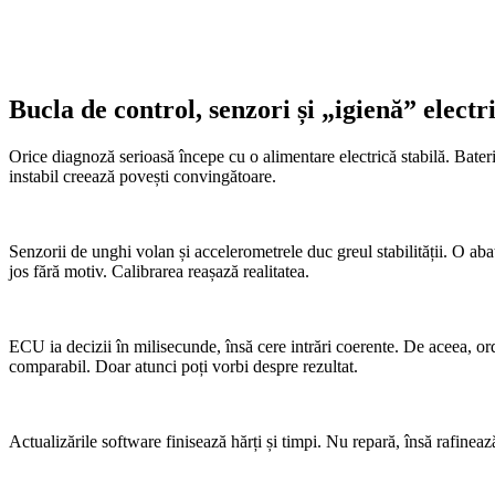
Bucla de control, senzori și „igienă” electr
Orice diagnoză serioasă începe cu o alimentare electrică stabilă. Bateri
instabil creează povești convingătoare.
Senzorii de unghi volan și accelerometrele duc greul stabilității. O ab
jos fără motiv. Calibrarea reașază realitatea.
ECU ia decizii în milisecunde, însă cere intrări coerente. De aceea, ordi
comparabil. Doar atunci poți vorbi despre rezultat.
Actualizările software finisează hărți și timpi. Nu repară, însă rafinea