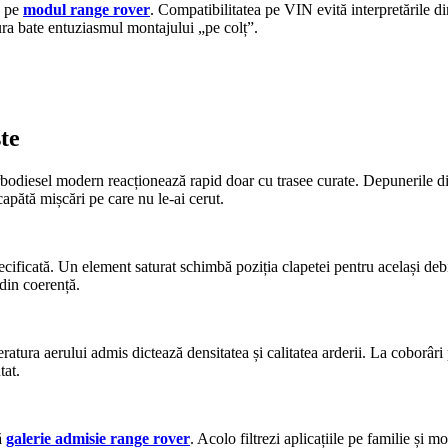
e pe
modul range rover
. Compatibilitatea pe VIN evită interpretările din
ura bate entuziasmul montajului „pe colț”.
te
odiesel modern reacționează rapid doar cu trasee curate. Depunerile din 
apătă mișcări pe care nu le-ai cerut.
 specificată. Un element saturat schimbă poziția clapetei pentru același d
 din coerență.
tura aerului admis dictează densitatea și calitatea arderii. La coborâri p
tat.
ă
galerie admisie range rover
. Acolo filtrezi aplicațiile pe familie și 