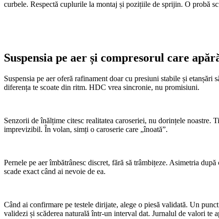
curbele. Respectă cuplurile la montaj și pozițiile de sprijin. O probă sc
Suspensia pe aer și compresorul care apăr
Suspensia pe aer oferă rafinament doar cu presiuni stabile și etanșări 
diferența te scoate din ritm. HDC vrea sincronie, nu promisiuni.
Senzorii de înălțime citesc realitatea caroseriei, nu dorințele noastre.
imprevizibil. În volan, simți o caroserie care „înoată”.
Pernele pe aer îmbătrânesc discret, fără să trâmbițeze. Asimetria după
scade exact când ai nevoie de ea.
Când ai confirmare pe testele dirijate, alege o piesă validată. Un punc
validezi și scăderea naturală într-un interval dat. Jurnalul de valori te ap