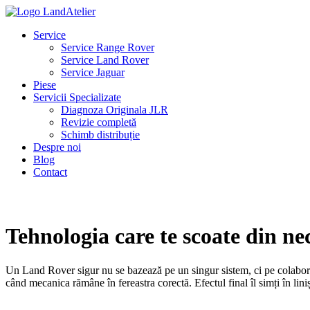
Service
Service Range Rover
Service Land Rover
Service Jaguar
Piese
Servicii Specializate
Diagnoza Originala JLR
Revizie completă
Schimb distribuție
Despre noi
Blog
Contact
Tehnologia care te scoate din n
Un Land Rover sigur nu se bazează pe un singur sistem, ci pe colaborare
când mecanica rămâne în fereastra corectă. Efectul final îl simți în liniș