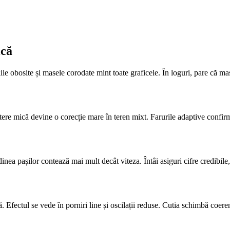
ică
ile obosite și masele corodate mint toate graficele. În loguri, pare că ma
atere mică devine o corecție mare în teren mixt. Farurile adaptive confi
nea pașilor contează mai mult decât viteza. Întâi asiguri cifre credibile, 
ză. Efectul se vede în porniri line și oscilații reduse. Cutia schimbă coer