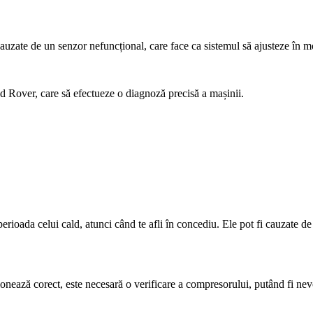
uzate de un senzor nefuncțional, care face ca sistemul să ajusteze în m
d Rover, care să efectueze o diagnoză precisă a mașinii.
perioada celui cald, atunci când te afli în concediu. Ele pot fi cauzate 
nează corect, este necesară o verificare a compresorului, putând fi nevoi