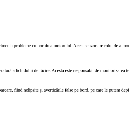
rimenta probleme cu pornirea motorului. Acest senzor are rolul de a monit
atură a lichidului de răcire. Acesta este responsabil de monitorizarea te
arcare, fiind nelipsite și avertizările false pe bord, pe care le putem depi