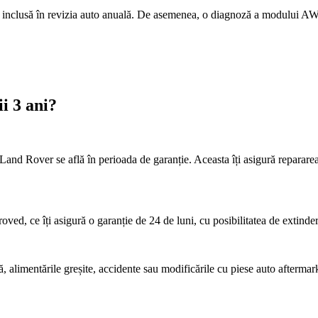
te inclusă în revizia auto anuală. De asemenea, o diagnoză a modului AW
i 3 ani?
Land Rover se află în perioada de garanție. Aceasta îți asigură repararea
ed, ce îți asigură o garanție de 24 de luni, cu posibilitatea de extinde
limentările greșite, accidente sau modificările cu piese auto aftermark