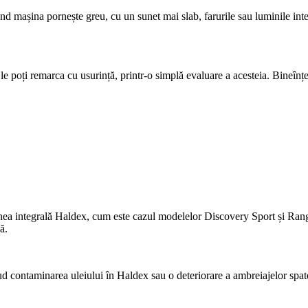
mașina pornește greu, cu un sunet mai slab, farurile sau luminile interio
le poți remarca cu usurință, printr-o simplă evaluare a acesteia. Bineînț
unea integrală Haldex, cum este cazul modelelor Discovery Sport și Rang
ă.
ud contaminarea uleiului în Haldex sau o deteriorare a ambreiajelor spat