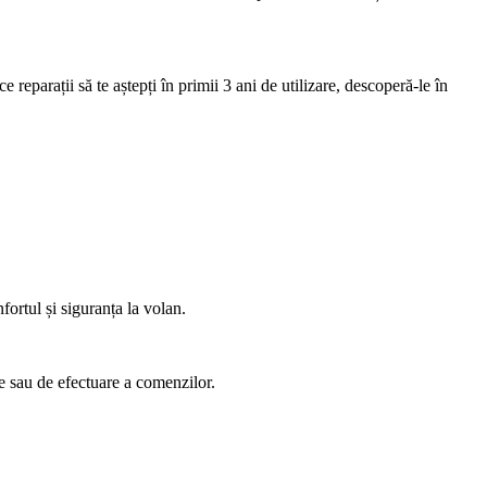
parații să te aștepți în primii 3 ani de utilizare, descoperă-le în
fortul și siguranța la volan.
e sau de efectuare a comenzilor.
.