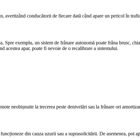
 avertizând conducătorii de fiecare dată când apare un pericol în trafic. 
. Spre exemplu, un sistem de frânare autonomă poate frâna brusc, chiar și
 acestea apar, poate fi nevoie de o recalibrare a sistemului.
omote neobișnuite la trecerea peste denivelări sau la frânare ori amorti
funcționeze din cauza uzurii sau a suprasolicitării. De asemenea, pot apă