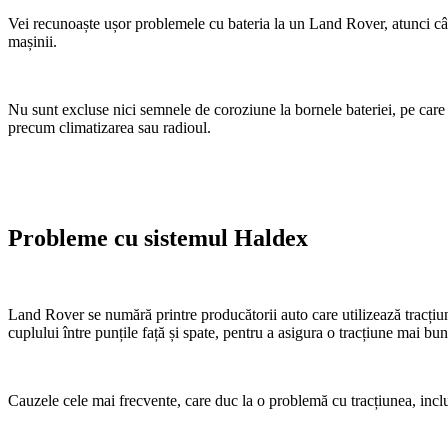
Vei recunoaște ușor problemele cu bateria la un Land Rover, atunci când 
mașinii.
Nu sunt excluse nici semnele de coroziune la bornele bateriei, pe care 
precum climatizarea sau radioul.
Probleme cu sistemul Haldex
Land Rover se numără printre producătorii auto care utilizează tracți
cuplului între punțile față și spate, pentru a asigura o tracțiune mai bun
Cauzele cele mai frecvente, care duc la o problemă cu tracțiunea, incl