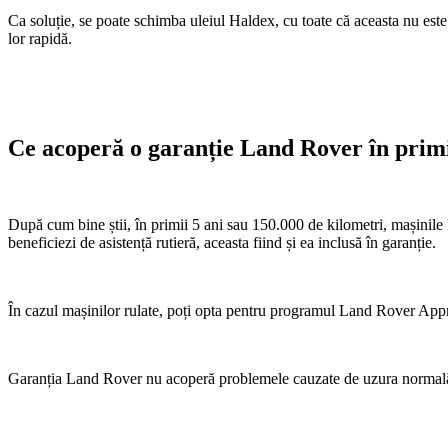
Ca soluție, se poate schimba uleiul Haldex, cu toate că aceasta nu es
lor rapidă.
Ce acoperă o garanție Land Rover în primi
După cum bine știi, în primii 5 ani sau 150.000 de kilometri, mașinile 
beneficiezi de asistență rutieră, aceasta fiind și ea inclusă în garanție.
În cazul mașinilor rulate, poți opta pentru programul Land Rover Approv
Garanția Land Rover nu acoperă problemele cauzate de uzura normală, a