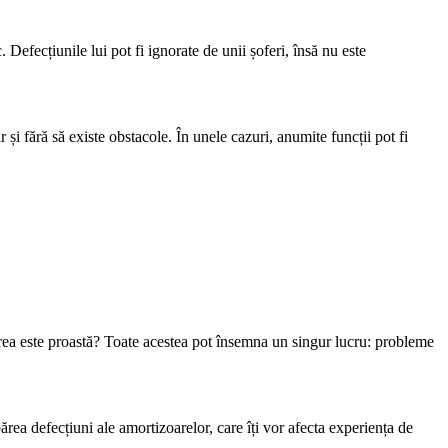
Defecțiunile lui pot fi ignorate de unii șoferi, însă nu este
 fără să existe obstacole. În unele cazuri, anumite funcții pot fi
zarea este proastă? Toate acestea pot însemna un singur lucru: probleme
rea defecțiuni ale amortizoarelor, care îți vor afecta experiența de