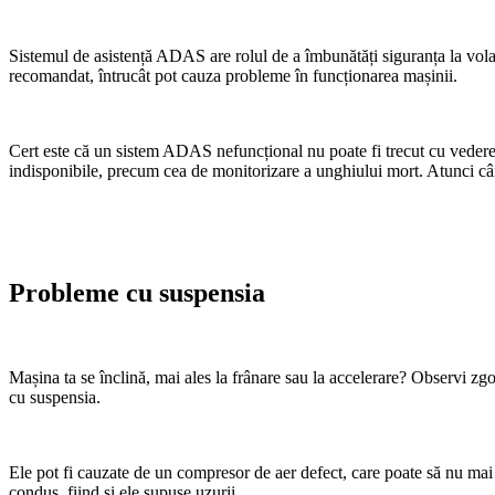
Sistemul de asistență ADAS are rolul de a îmbunătăți siguranța la volan,
recomandat, întrucât pot cauza probleme în funcționarea mașinii.
Cert este că un sistem ADAS nefuncțional nu poate fi trecut cu vederea
indisponibile, precum cea de monitorizare a unghiului mort. Atunci când
Probleme cu suspensia
Mașina ta se înclină, mai ales la frânare sau la accelerare? Observi zg
cu suspensia.
Ele pot fi cauzate de un compresor de aer defect, care poate să nu mai 
condus, fiind și ele supuse uzurii.