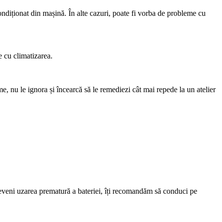
condiționat din mașină. În alte cazuri, poate fi vorba de probleme cu
e cu climatizarea.
e, nu le ignora și încearcă să le remediezi cât mai repede la un atelier
preveni uzarea prematură a bateriei, îți recomandăm să conduci pe