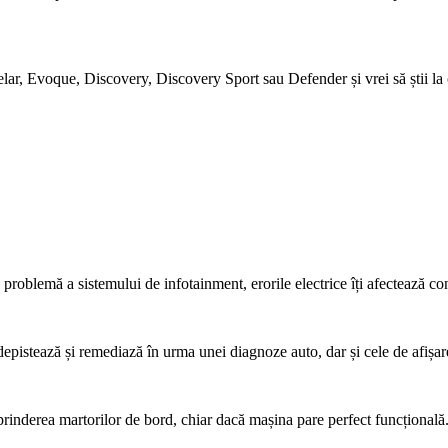
Evoque, Discovery, Discovery Sport sau Defender și vrei să știi la ce re
 problemă a sistemului de infotainment, erorile electrice îți afectează con
depistează și remediază în urma unei diagnoze auto, dar și cele de afișar
rinderea martorilor de bord, chiar dacă mașina pare perfect funcțională