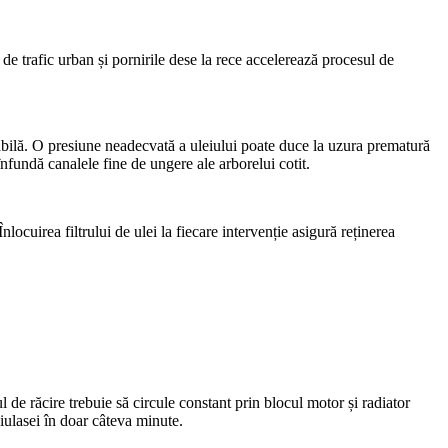
de trafic urban și pornirile dese la rece accelerează procesul de
riabilă. O presiune neadecvată a uleiului poate duce la uzura prematură
înfundă canalele fine de ungere ale arborelui cotit.
locuirea filtrului de ulei la fiecare intervenție asigură reținerea
e răcire trebuie să circule constant prin blocul motor și radiator
iulasei în doar câteva minute.