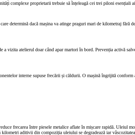
ități complexe proprietarii trebuie să înțeleagă cei trei piloni esențiali 
ii care determină dacă mașina va atinge praguri mari de kilometraj fără d
 a vizita atelierul doar când apar martori în bord. Prevenția activă salve
onentelor interne supuse frecării și căldurii. O mașină îngrijită conform ac
duce frecarea între piesele metalice aflate în mișcare rapidă. Uleiul mod
kilometri aditivii din compoziția uleiului se degradează iar vâscozitate