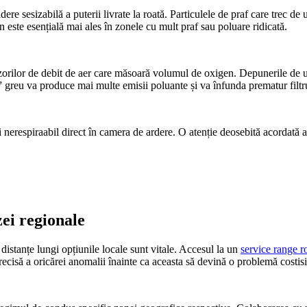
e sesizabilă a puterii livrate la roată. Particulele de praf care trec de
len este esențială mai ales în zonele cu mult praf sau poluare ridicată.
enzorilor de debit de aer care măsoară volumul de oxigen. Depunerile de u
greu va produce mai multe emisii poluante și va înfunda prematur filtru
i nerespiraabil direct în camera de ardere. O atenție deosebită acordată 
zei regionale
e distanțe lungi opțiunile locale sunt vitale. Accesul la un
service range ro
cisă a oricărei anomalii înainte ca aceasta să devină o problemă costisi