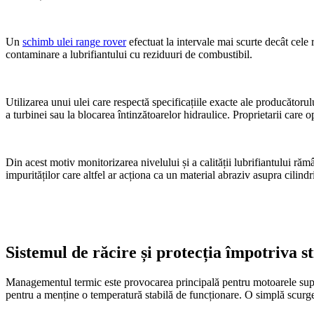
Un
schimb ulei range rover
efectuat la intervale mai scurte decât cele 
contaminare a lubrifiantului cu reziduuri de combustibil.
Utilizarea unui ulei care respectă specificațiile exacte ale producătoru
a turbinei sau la blocarea întinzătoarelor hidraulice. Proprietarii care 
Din acest motiv monitorizarea nivelului și a calității lubrifiantului răm
impurităților care altfel ar acționa ca un material abraziv asupra cilindri
Sistemul de răcire și protecția împotriva s
Managementul termic este provocarea principală pentru motoarele supraa
pentru a menține o temperatură stabilă de funcționare. O simplă scurge