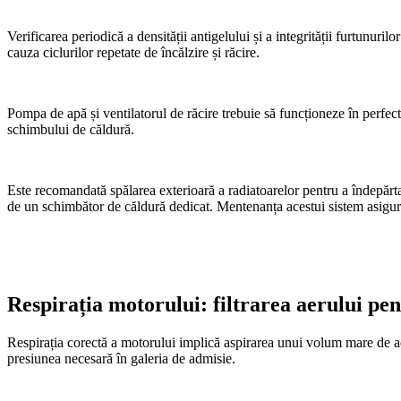
Verificarea periodică a densității antigelului și a integrității furtunuri
cauza ciclurilor repetate de încălzire și răcire.
Pompa de apă și ventilatorul de răcire trebuie să funcționeze în perfect
schimbului de căldură.
Este recomandată spălarea exterioară a radiatoarelor pentru a îndepărta
de un schimbător de căldură dedicat. Mentenanța acestui sistem asigur
Respirația motorului: filtrarea aerului p
Respirația corectă a motorului implică aspirarea unui volum mare de aer 
presiunea necesară în galeria de admisie.