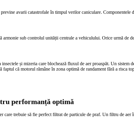
lor previne avarii catastrofale în timpul verilor caniculare. Componentele 
ă armonie sub controlul unității centrale a vehiculului. Orice urmă de dep
 insectele și mizeria care blochează fluxul de aer proaspăt. Un sistem d
ă faptul că motorul rămâne în zona optimă de randament fără a risca top
entru performanță optimă
care trebuie să fie perfect filtrat de particule de praf. Un filtru de ae