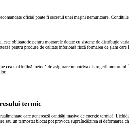
recomandate oficial poate fi secretul unei mașini nemuritoare. Condițiile 
lui este obligatorie pentru motoarele dotate cu sisteme de distribuție va
optează pentru produse de calitate inferioară riscă formarea de șlam care 
âne cea mai ieftină metodă de asigurare împotriva distrugerii motorului. În
lor.
tresului termic
limentate care generează cantități masive de energie termică. Lichidul d
re sau un termostat blocat pot provoca supraîncălzirea și deformarea ch