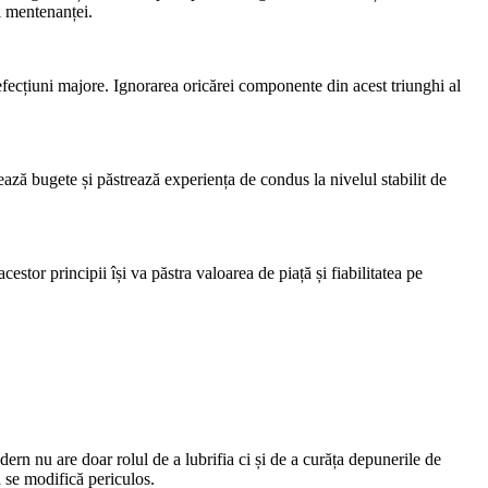
ai mentenanței.
efecțiuni majore. Ignorarea oricărei componente din acest triunghi al
ază bugete și păstrează experiența de condus la nivelul stabilit de
estor principii își va păstra valoarea de piață și fiabilitatea pe
ern nu are doar rolul de a lubrifia ci și de a curăța depunerile de
a se modifică periculos.