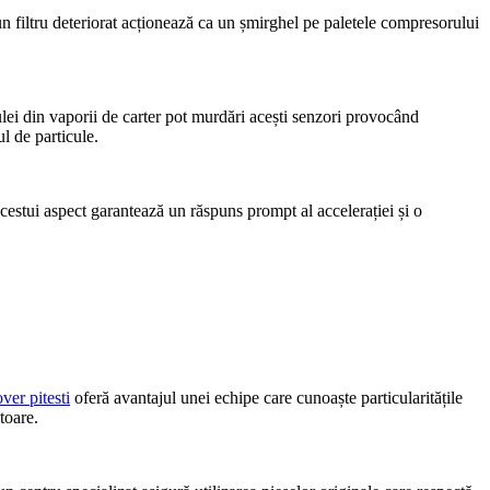
 un filtru deteriorat acționează ca un șmirghel pe paletele compresorului
lei din vaporii de carter pot murdări acești senzori provocând
l de particule.
acestui aspect garantează un răspuns prompt al accelerației și o
ver pitesti
oferă avantajul unei echipe care cunoaște particularitățile
toare.