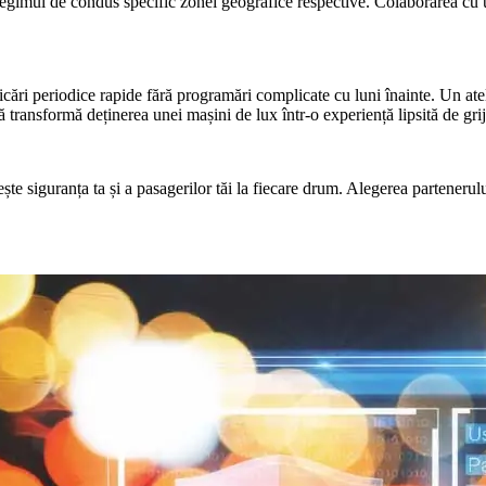
a regimul de condus specific zonei geografice respective. Colaborarea cu u
cări periodice rapide fără programări complicate cu luni înainte. Un atelier
ă transformă deținerea unei mașini de lux într-o experiență lipsită de gri
e siguranța ta și a pasagerilor tăi la fiecare drum. Alegerea partenerului