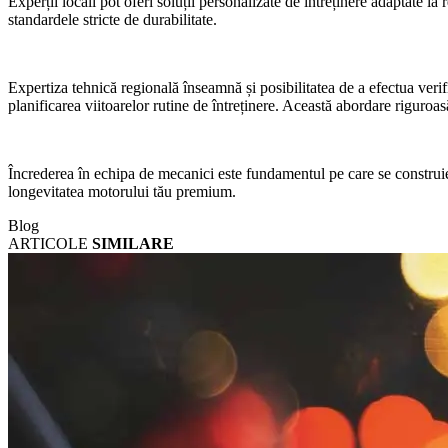
Experții locali pot oferi soluții personalizate de întreținere adaptate l
standardele stricte de durabilitate.
Expertiza tehnică regională înseamnă și posibilitatea de a efectua verifi
planificarea viitoarelor rutine de întreținere. Această abordare riguroas
Încrederea în echipa de mecanici este fundamentul pe care se construieșt
longevitatea motorului tău premium.
Blog
ARTICOLE
SIMILARE