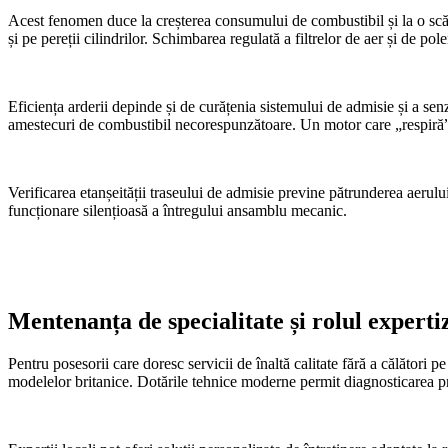
Acest fenomen duce la creșterea consumului de combustibil și la o scăder
și pe pereții cilindrilor. Schimbarea regulată a filtrelor de aer și de po
Eficiența arderii depinde și de curățenia sistemului de admisie și a s
amestecuri de combustibil necorespunzătoare. Un motor care „respiră” 
Verificarea etanșeității traseului de admisie previne pătrunderea aerulu
funcționare silențioasă a întregului ansamblu mecanic.
Mentenanța de specialitate și rolul experti
Pentru posesorii care doresc servicii de înaltă calitate fără a călători p
modelelor britanice. Dotările tehnice moderne permit diagnosticarea pre