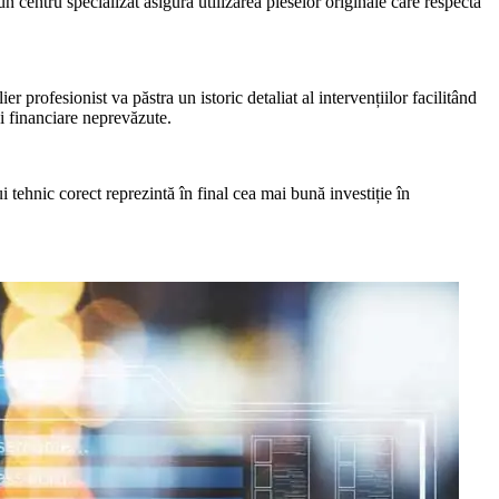
n centru specializat asigură utilizarea pieselor originale care respectă
 profesionist va păstra un istoric detaliat al intervențiilor facilitând
ji financiare neprevăzute.
 tehnic corect reprezintă în final cea mai bună investiție în