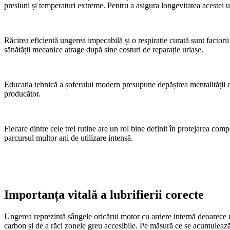
presiuni și temperaturi extreme. Pentru a asigura longevitatea acestei un
Răcirea eficientă ungerea impecabilă și o respirație curată sunt factor
sănătății mecanice atrage după sine costuri de reparație uriașe.
Educația tehnică a șoferului modern presupune depășirea mentalității de
producător.
Fiecare dintre cele trei rutine are un rol bine definit în protejarea comp
parcursul multor ani de utilizare intensă.
Importanța vitală a lubrifierii corecte
Ungerea reprezintă sângele oricărui motor cu ardere internă deoarece re
carbon și de a răci zonele greu accesibile. Pe măsură ce se acumulează 